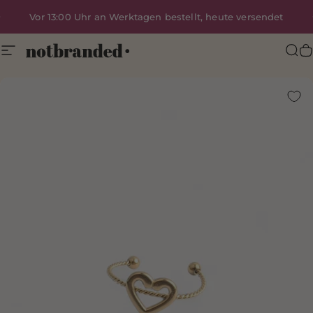
Direkt zum Inhalt
Vor 13:00 Uhr an Werktagen bestellt, heute versendet
Seitennavigation
Notbranded
Suc
I