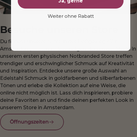
Ja, gerne
Weiter ohne Rabatt
Besuche unseren Store
Du findest unseren Store in der Heiligeweg 47 in
Amsterdam, mitten im lebendigen Herzen der Stadt. In
unserem ersten physischen Notbranded Store treffen
trendiger und erschwinglicher Schmuck auf Kreativität
und Inspiration. Entdecke unsere große Auswahl an
Edelstahl Schmuck in goldfarbenen und silberfarbenen
Tönen und erlebe die Kollektion auf eine Weise, die
online nicht möglich ist. Lass dich inspirieren, probiere
deine Favoriten an und finde deinen perfekten Look in
unserem Store in Amsterdam.
Öffnungszeiten