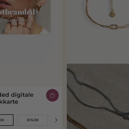
ed digitale
kkarte
00
€15.00
€20.00
€25.00
10.00
€15.00
€20.00
€25.00