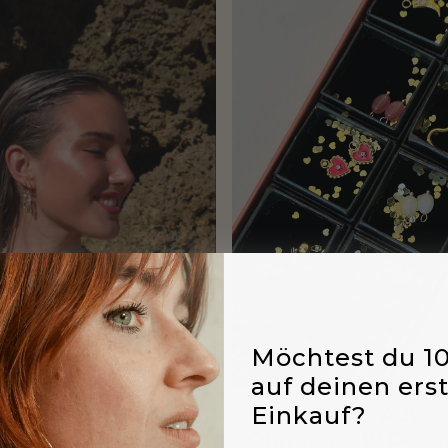
Möchtest du 1
auf deinen ers
Einkauf?
Pick & Pair - Adven
Ohrringe - 10 Gesc