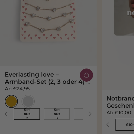
Everlasting love –
Armband-Set (2, 3 oder 4) –
Edelstahl
Ab
€24,95
Notbrand
Gold
Silber
Geschen
Set
Set
Set
Ab
€10,00
aus
aus
aus
Set aus 2
Set aus 3
Set aus 4
2
3
4
€10.
€