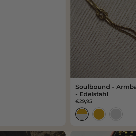
Soulbound - Armba
- Edelstahl
€29,95
Gold & Silber
Gold
Silber