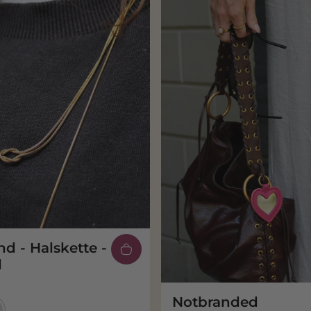
d - Halskette -
l
Notbranded
er