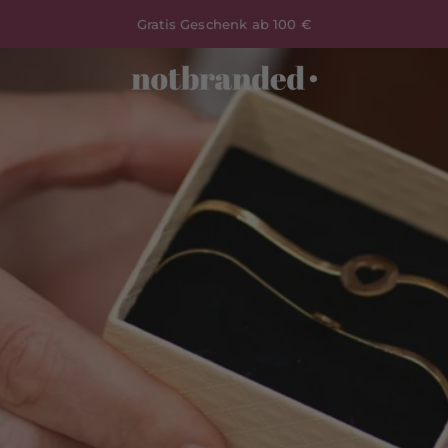
Kostenloser Versand ab 60 € und direkt in deinen Briefkasten
geliefert
Notbranded