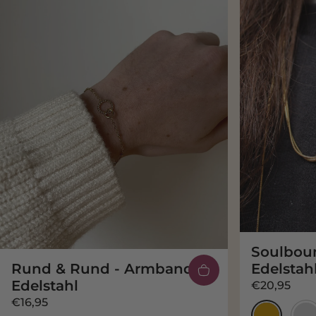
Soulboun
Rund & Rund - Armband -
Edelstah
Edelstahl
€20,95
€16,95
Gold
Silb