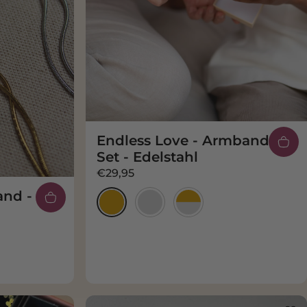
Endless Love - Armband -
Set - Edelstahl
€29,95
nd - Set
Gold
Silber
Gold & Silber