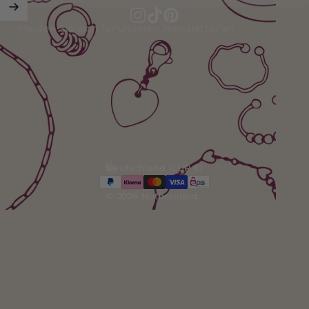
Melden Sie sich für unseren Newsletter an
Instagram
TikTok
Pinterest
Deutschland (EUR €)
Land/Region
© 2026 Notbranded.