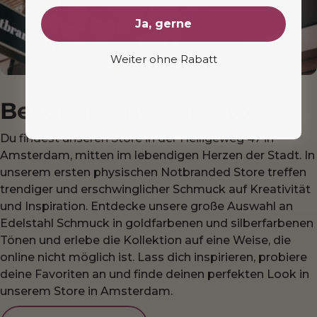
Ja, gerne
Weiter ohne Rabatt
Besuche unseren Store
Du findest unseren Store in der Heiligeweg 47 in
Amsterdam, mitten im lebendigen Herzen der Stadt. In
unserem ersten physischen Notbranded Store treffen
trendiger und erschwinglicher Schmuck auf Kreativität
und Inspiration. Entdecke unsere große Auswahl an
Edelstahl Schmuck in goldfarbenen und silberfarbenen
Tönen und erlebe die Kollektion auf eine Weise, die
online nicht möglich ist. Lass dich inspirieren, probiere
deine Favoriten an und finde deinen perfekten Look in
unserem Store in Amsterdam.