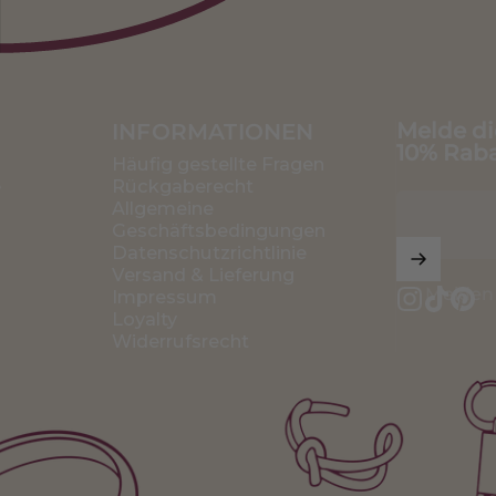
Melde di
INFORMATIONEN
10% Raba
Häufig gestellte Fragen
e
Rückgaberecht
Allgemeine
Geschäftsbedingungen
Datenschutzrichtlinie
Versand & Lieferung
Melden 
Impressum
Loyalty
Instagram
TikTok
Pint
Widerrufsrecht