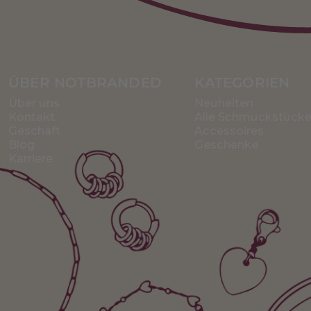
ÜBER NOTBRANDED
KATEGORIEN
Über uns
Neuheiten
Kontakt
Alle Schmuckstück
Geschäft
Accessoires
Blog
Geschenke
Karriere