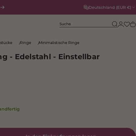
Deutschland (EUR €)
Wishl
Suche
Suche
Login
I
stücke
Ringe
Minimalistische Ringe
ing - Edelstahl - Einstellbar
andfertig