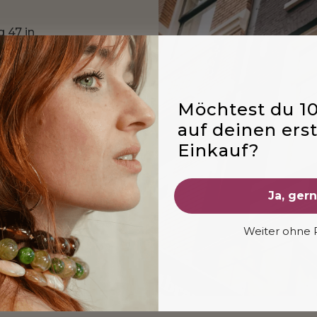
g 47 in
der Stadt. In
ore treffen
f Kreativität
uswahl an
Möchtest du 1
ilberfarbenen
auf deinen ers
Weise, die
Einkauf?
ren, probiere
ekten Look in
Ja, ger
Weiter ohne 