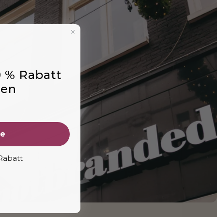
0 % Rabatt
ten
ne
Rabatt