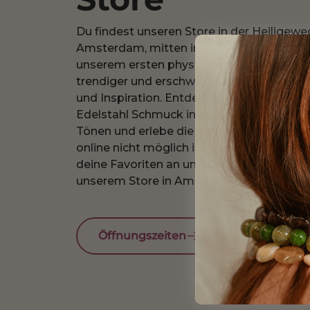
Du findest unseren Store in der Heiligewe
Amsterdam, mitten im lebendigen Herzen 
unserem ersten physischen Notbranded St
trendiger und erschwinglicher Schmuck au
und Inspiration. Entdecke unsere große A
Edelstahl Schmuck in goldfarbenen und s
Tönen und erlebe die Kollektion auf eine 
online nicht möglich ist. Lass dich inspirie
deine Favoriten an und finde deinen perf
unserem Store in Amsterdam.
Öffnungszeiten