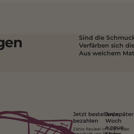
agen
Sind die Schmuck
Verfärben sich d
Aus welchem Mate
Jetzt bestellen, später
Jede
bezahlen
Woch
e neue
Zahle flexibel in Raten oder
innerhalb von 30 Tagen –